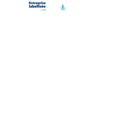
Un site créé par
La Petite Graphisterie
Photos
Anne Chopard
et E. Chagrot
© 2022 L'Atelier Sauvage