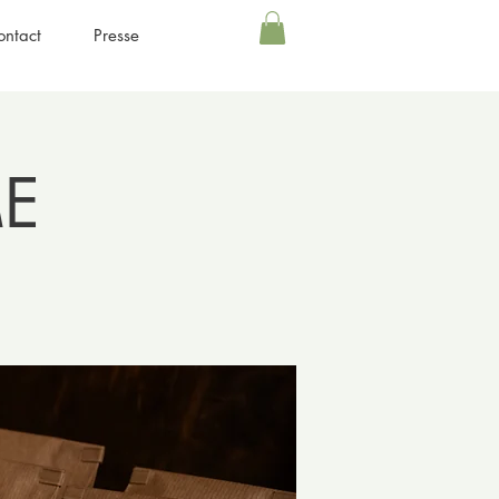
ontact
Presse
ME