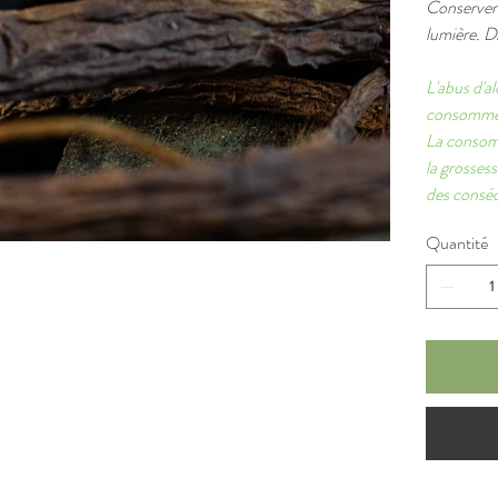
Conserver d
lumière. D
L'abus d'a
consommer
La consomm
la grosses
des conséq
Quantité