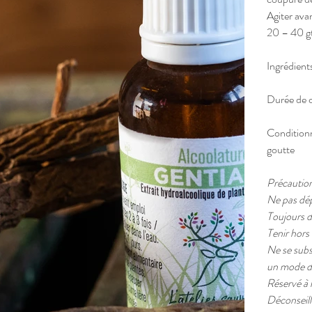
Agiter ava
20 – 40 gte
Ingrédients
Durée de c
Condition
goutte
Précaution
Ne pas dép
Toujours d
Tenir hors
Ne se subs
un mode de
Réservé à l
Déconseill