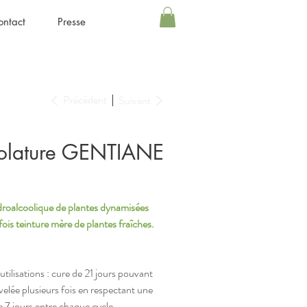
ontact
Presse
Précédent
Suivant
olature GENTIANE
droalcoolique de plantes dynamisées
ois teinture mère de plantes fraîches.
utilisations : cure de 21 jours pouvant
velée plusieurs fois en respectant une
 7 jours entre chaque cycle.