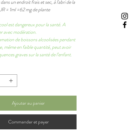
ans un endroit frais et sec, à l'abri de la
JR = 1ml =62 mg de plante
lcool est dangereux pour la santé. A
 avec modération.
ation de boissons alcoolisées pendant
se, même en faible quantité, peut avoir
uences graves sur la santé de l’enfant.
Ajouter au panier
Commander et payer