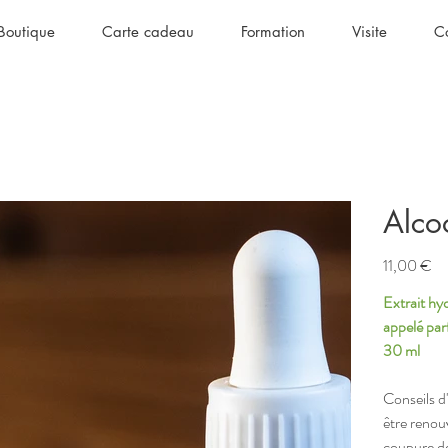
Boutique
Carte cadeau
Formation
Visite
C
Alco
Prix
11,00 €
Extrait hy
appelé parf
30 ml
Conseils d'
être renou
coupure de